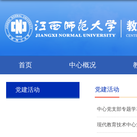
首页
中心概况
党建活动
党建活动
中心党支部专题学
现代教育技术中心